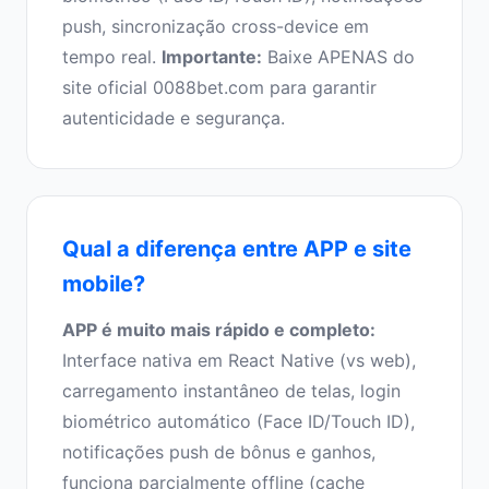
push, sincronização cross-device em
tempo real.
Importante:
Baixe APENAS do
site oficial 0088bet.com para garantir
autenticidade e segurança.
Qual a diferença entre APP e site
mobile?
APP é muito mais rápido e completo:
Interface nativa em React Native (vs web),
carregamento instantâneo de telas, login
biométrico automático (Face ID/Touch ID),
notificações push de bônus e ganhos,
funciona parcialmente offline (cache