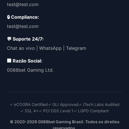
test@test.com
🔒 Compliance:
test@test.com
💬 Suporte 24/7:
Chat ao vivo | WhatsApp | Telegram
🏢 Razão Social:
0088bet Gaming Ltd.
✓ eCOGRA Certified
✓ GLI Approved
✓ iTech Labs Audited
✓ SSL A+
✓ PCI DSS Level 1
✓ LGPD Compliant
© 2020-2026 0088bet Gaming Brasil. Todos os direitos
reservados.