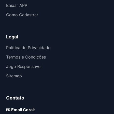
Baixar APP
Como Cadastrar
Legal
Política de Privacidade
Termos e Condições
Jogo Responsável
Sitemap
Contato
📧 Email Geral: