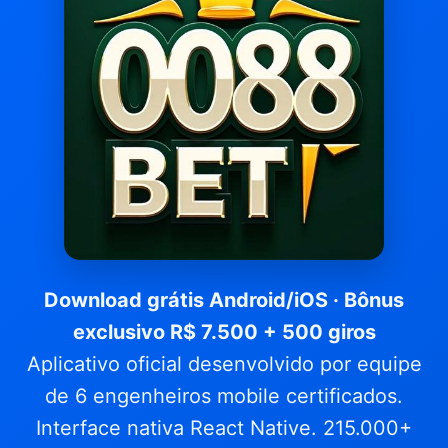
🏆
Win
📝
Cadastro
🎮
Plataforma
🔐
Login
👑
Programa VIP
Download grátis Android/iOS · Bônus
exclusivo R$ 7.500 + 500 giros
Aplicativo oficial desenvolvido por equipe
de 6 engenheiros mobile certificados.
Interface nativa React Native. 215.000+