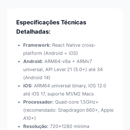
Especificações Técnicas
Detalhadas:
Framework:
React Native cross-
platform (Android + iOS)
Android:
ARM64-v8a + ARMv7
universal, API Level 21 (5.0+) até 34
(Android 14)
iOS:
ARM64 universal binary, iOS 12.0
até iOS 17, suporte M1/M2 Macs
Processador:
Quad-core 1.5GHz+
(recomendado: Snapdragon 660+, Apple
A10+)
Resolução:
720x1280 mínima