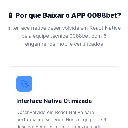
📱 Por que Baixar o APP 0088bet?
Interface nativa desenvolvida em React Native
pela equipe técnica 0088bet com 6
engenheiros mobile certificados
🚀
Interface Nativa Otimizada
Desenvolvido em React Native para
performance superior. Nossa equipe de 6
desenvolvedores mobile otimizou cada