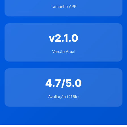
Tamanho APP
v2.1.0
Versão Atual
4.7/5.0
Avaliação (215k)