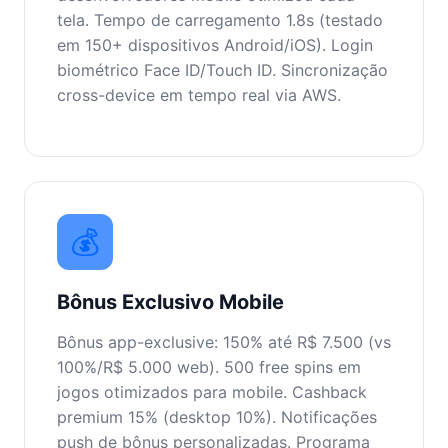
tela. Tempo de carregamento 1.8s (testado
em 150+ dispositivos Android/iOS). Login
biométrico Face ID/Touch ID. Sincronização
cross-device em tempo real via AWS.
💰
Bônus Exclusivo Mobile
Bônus app-exclusive: 150% até R$ 7.500 (vs
100%/R$ 5.000 web). 500 free spins em
jogos otimizados para mobile. Cashback
premium 15% (desktop 10%). Notificações
push de bônus personalizadas. Programa