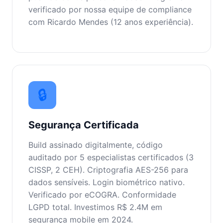
verificado por nossa equipe de compliance
com Ricardo Mendes (12 anos experiência).
🔒
Segurança Certificada
Build assinado digitalmente, código
auditado por 5 especialistas certificados (3
CISSP, 2 CEH). Criptografia AES-256 para
dados sensíveis. Login biométrico nativo.
Verificado por eCOGRA. Conformidade
LGPD total. Investimos R$ 2.4M em
segurança mobile em 2024.