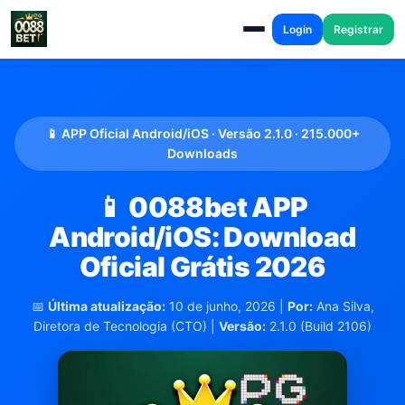
Login
Registrar
📱 APP Oficial Android/iOS · Versão 2.1.0 · 215.000+
Downloads
🎰
Slots
📱 0088bet APP
Android/iOS: Download
🎯
Cassino Ao Vivo
Oficial Grátis 2026
🍀
Fortune
📱
APP
📅
Última atualização:
10 de junho, 2026 |
Por:
Ana Silva,
Diretora de Tecnologia (CTO) |
Versão:
2.1.0 (Build 2106)
🎫
Loteria
📦
APK Android
⚽
Bet
⬇️
Download