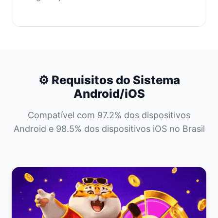
⚙️ Requisitos do Sistema
Android/iOS
Compatível com 97.2% dos dispositivos
Android e 98.5% dos dispositivos iOS no Brasil